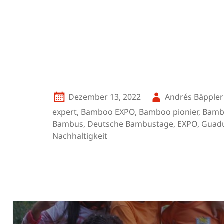
Veröffentlicht
Autor
Dezember 13, 2022
Andrés Bäppler
am
expert
,
Bamboo EXPO
,
Bamboo pionier
,
Bamb
Bambus
,
Deutsche Bambustage
,
EXPO
,
Guad
Nachhaltigkeit
Beitragsnavigation