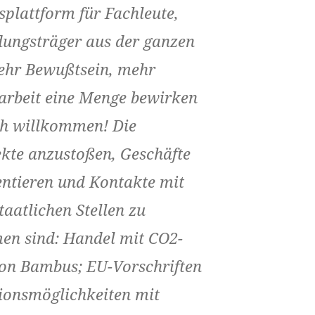
plattform für Fachleute,
dungsträger aus der ganzen
mehr Bewußtsein, mehr
rbeit eine Menge bewirken
ch willkommen! Die
ekte anzustoßen, Geschäfte
entieren und Kontakte mit
aatlichen Stellen zu
en sind: Handel mit CO2-
 von Bambus; EU-Vorschriften
tionsmöglichkeiten mit