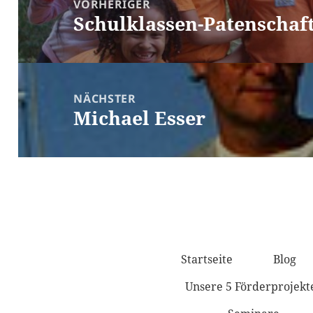
VORHERIGER
Schulklassen-Patenschaf
Vorheriger
Beitrag:
NÄCHSTER
Michael Esser
Nächster
Beitrag:
FÖRDERPRO
Startseite
Blog
Unsere 5 Förderprojekt