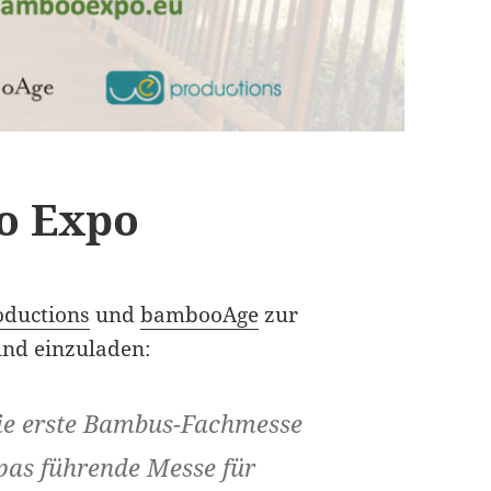
o Expo
ductions
und
bambooAge
zur
nd einzuladen:
die erste Bambus-Fachmesse
opas führende Messe für