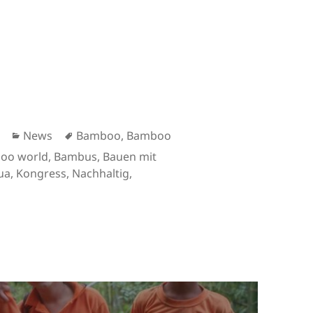
Kategorien
Schlagwörter
News
Bamboo
,
Bamboo
oo world
,
Bambus
,
Bauen mit
ua
,
Kongress
,
Nachhaltig
,